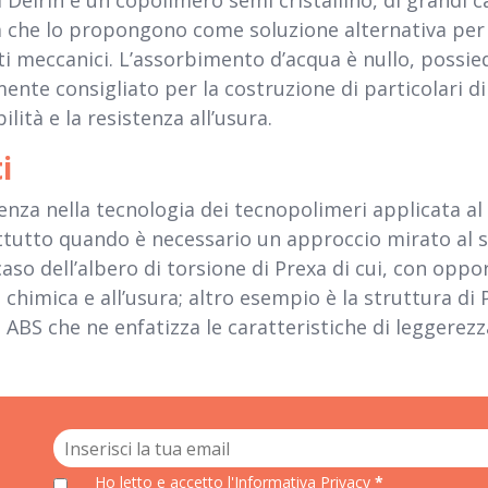
 Delrin è un copolimero semi cristallino, di grandi c
à che lo propongono come soluzione alternativa per so
i meccanici. L’assorbimento d’acqua è nullo, possie
ente consigliato per la costruzione di particolari d
lità e la resistenza all’usura.
i
nza nella tecnologia dei tecnopolimeri applicata al 
attutto quando è necessario un approccio mirato al 
 caso dell’albero di torsione di Prexa di cui, con opp
chimica e all’usura; altro esempio è la struttura di 
BS che ne enfatizza le caratteristiche di leggerezza, 
Ho letto e accetto
l'Informativa Privacy
*