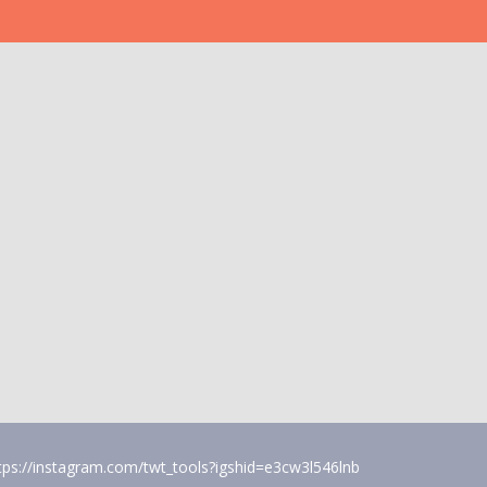
tps://instagram.com/twt_tools?igshid=e3cw3l546lnb