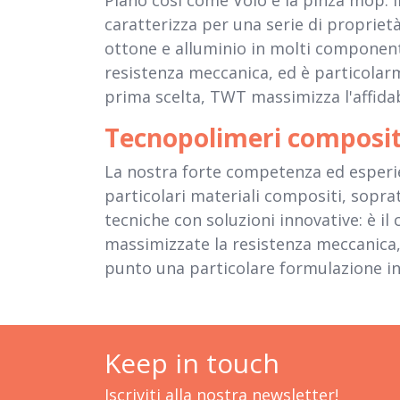
Plano così come Volo e la pinza mop. Il
caratterizza per una serie di propriet
ottone e alluminio in molti component
resistenza meccanica, ed è particolarm
prima scelta, TWT massimizza l'affidabi
Tecnopolimeri composit
La nostra forte competenza ed esperie
particolari materiali compositi, sopr
tecniche con soluzioni innovative: è il
massimizzate la resistenza meccanica, 
punto una particolare formulazione in A
Keep in touch
Iscriviti alla nostra newsletter!