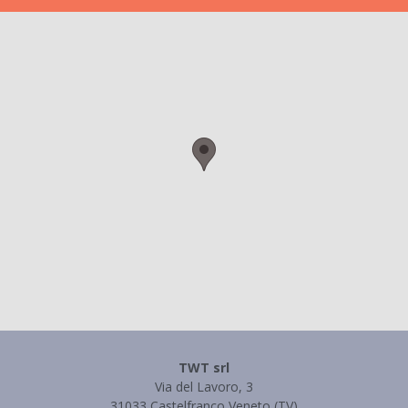
TWT srl
Via del Lavoro, 3
31033 Castelfranco Veneto (TV)