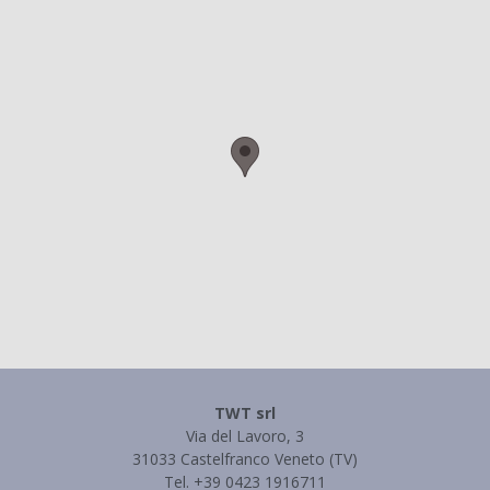
TWT srl
Via del Lavoro, 3
31033 Castelfranco Veneto (TV)
Tel. +39 0423 1916711