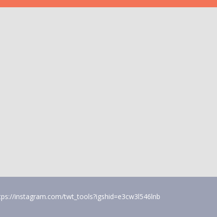
tps://instagram.com/twt_tools?igshid=e3cw3l546lnb