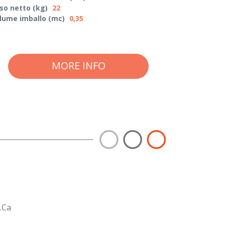
so netto (kg)
22
lume imballo (mc)
0,35
MORE INFO
.Ca