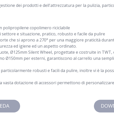
gestione dei prodotti e dell'attrezzatura per la pulizia, part
in polipropilene copolimero riciclabile
settore e situazione, pratico, robusto e facile da pulire
rte che si aprono a 270° per una maggiore praticità durante 
curezza ed igiene ed un aspetto ordinato.
ruote, Ø125mm Silent Wheel, progettate e costruite in TWT
no Ø150mm per esterni, garantiscono al carrello una semplic
particolarmente robusti e facili da pulire, inoltre vi è la pos
la vasta dotazione di accessori permettono di personalizzare i
EDA
DOW