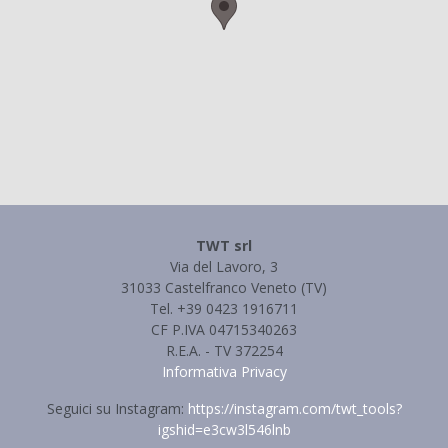
TWT srl
Via del Lavoro, 3
31033 Castelfranco Veneto (TV)
Tel. +39 0423 1916711
CF P.IVA 04715340263
R.E.A. - TV 372254
Informativa Privacy
Seguici su Instagram:
https://instagram.com/twt_tools?
igshid=e3cw3l546lnb