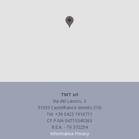
TWT srl
Via del Lavoro, 3
31033 Castelfranco Veneto (TV)
Tel. +39 0423 1916711
CF P.IVA 04715340263
R.E.A. - TV 372254
Informativa Privacy